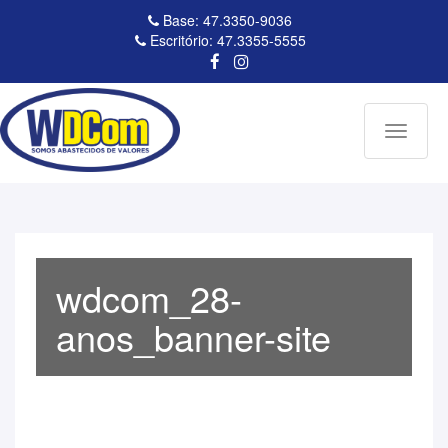
Base: 47.3350-9036
Escritório: 47.3355-5555
Toggle
navigati
wdcom_28-
anos_banner-site