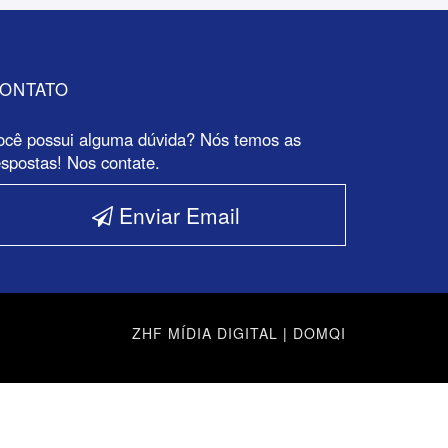
ONTATO
ocê possui alguma dúvida? Nós temos as
espostas! Nos contate.
Enviar Email
ZHF MÍDIA DIGITAL
|
DOMQI