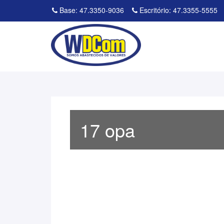
Base: 47.3350-9036
Escritório: 47.3355-5555
17 opa