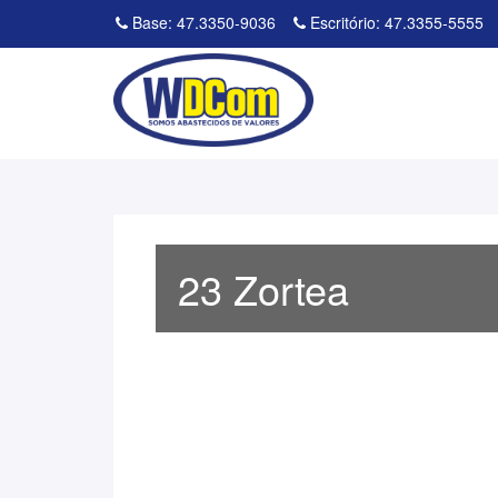
Base: 47.3350-9036
Escritório: 47.3355-5555
23 Zortea