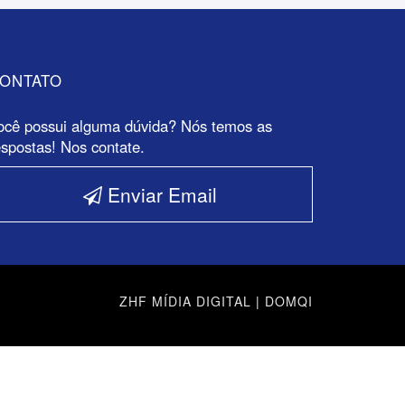
ONTATO
ocê possui alguma dúvida? Nós temos as
espostas! Nos contate.
Enviar Email
ZHF MÍDIA DIGITAL
|
DOMQI