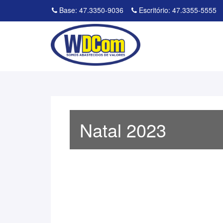
Base: 47.3350-9036
Escritório: 47.3355-5555
Natal 2023