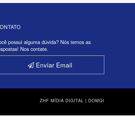
ONTATO
ocê possui alguma dúvida? Nós temos as
espostas! Nos contate.
Enviar Email
ZHF MÍDIA DIGITAL
|
DOMQI