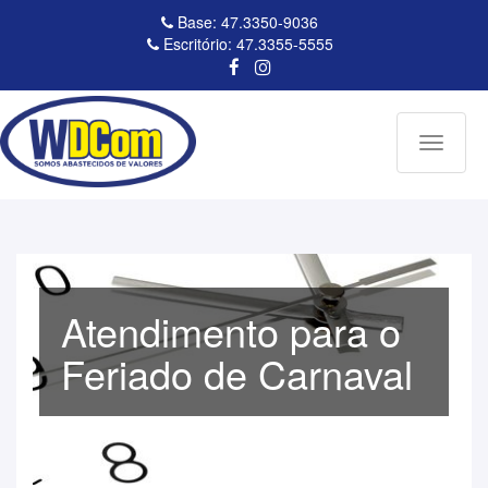
Base: 47.3350-9036
Escritório: 47.3355-5555
Toggle
navigati
Atendimento para o
Feriado de Carnaval