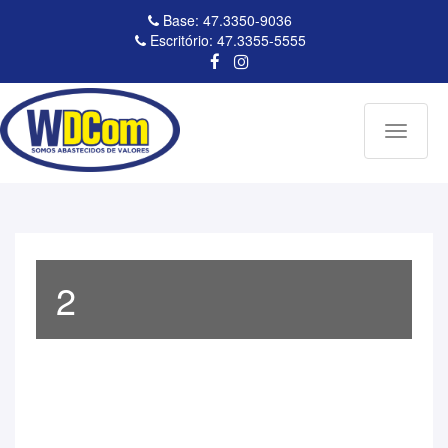
Base: 47.3350-9036
Escritório: 47.3355-5555
Toggle
navigati
2