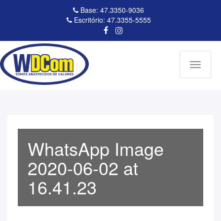
Base: 47.3350-9036
Escritório: 47.3355-5555
Toggle
navigati
WhatsApp Image
2020-06-02 at
16.41.23