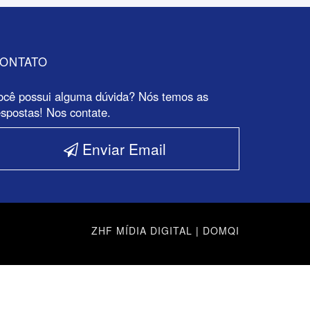
ONTATO
ocê possui alguma dúvida? Nós temos as
espostas! Nos contate.
Enviar Email
ZHF MÍDIA DIGITAL
|
DOMQI