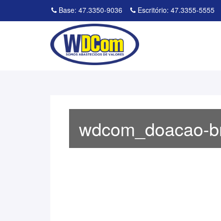
Base: 47.3350-9036
Escritório: 47.3355-5555
wdcom_doacao-br