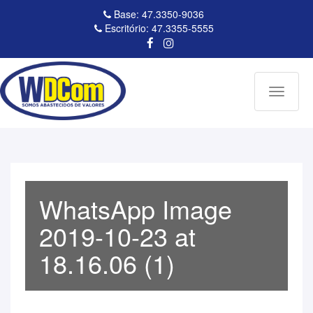
Base: 47.3350-9036
Escritório: 47.3355-5555
Toggle
navigati
WhatsApp Image
2019-10-23 at
18.16.06 (1)