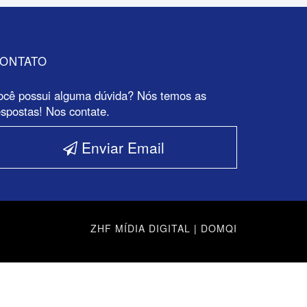
ONTATO
ocê possui alguma dúvida? Nós temos as
espostas! Nos contate.
Enviar Email
ZHF MÍDIA DIGITAL
|
DOMQI