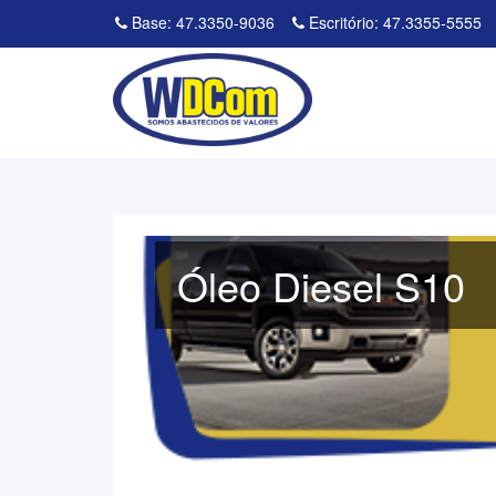
Base: 47.3350-9036
Escritório: 47.3355-5555
Óleo Diesel S10